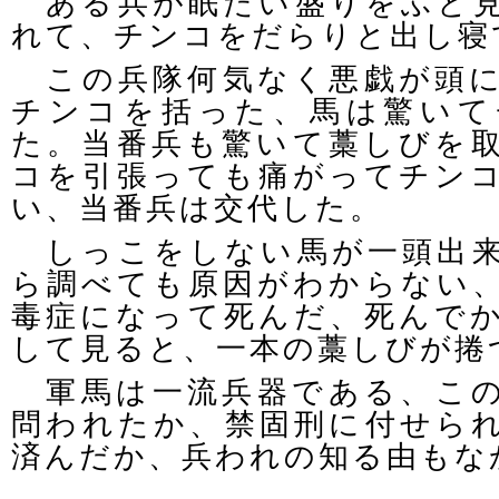
ある兵が眠たい盛りをふと見
れて、チンコをだらりと出し寝
この兵隊何気なく悪戯が頭に
チンコを括った、馬は驚いて
た。当番兵も驚いて藁しびを
コを引張っても痛がってチン
い、当番兵は交代した。
しっこをしない馬が一頭出来
ら調べても原因がわからない
毒症になって死んだ、死んで
して見ると、一本の藁しびが捲
軍馬は一流兵器である、この
問われたか、禁固刑に付せら
済んだか、兵われの知る由もな