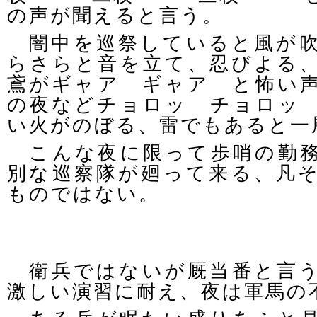
の声が聞えると言う。
闇中を巡祭していると風が吹
らさらと音を立て、忍びよる
鳶がギャア ギャア と怖い
の夜などチョロッ チョロッ
い火がのぼる、雷でもあると一
こんな夜に限って歩哨の勤務
別な巡察隊が廻って来る、凡
ものではない。
衛兵ではないが厩当番と言う
激しい演習に耐え、夜は軍馬の