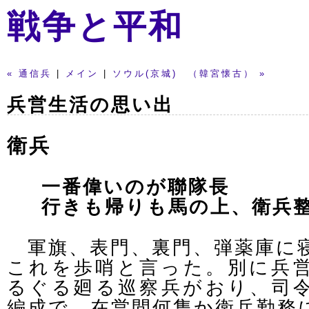
戦争と平和
« 通信兵
|
メイン
|
ソウル(京城) （韓宮懐古） »
兵営生活の思い出
衛兵
一番偉いのが聯隊長
行きも帰りも馬の上、衛兵
軍旗、表門、裏門、弾薬庫に
これを歩哨と言った。別に兵
るぐる廻る巡察兵がおり、司
編成で、在営間何隻か衛兵勤務