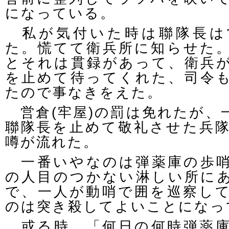
になっている。
私が気付いた時は聯隊長は
た。慌てて衛兵所に知らせた
とそれは貫録があって、衛兵
を止めて待ってくれた、司令
たので事なきをえた。
営倉(牢屋)の罰は免れたが、
聯隊長を止めて敬礼させた兵
噂が流れた。
一番いやなのは弾薬庫の歩哨
の人目のつかない淋しい所に
で、一人が動哨で囲を巡察し
のは突き殺してよいことになっ
或る時、「何日の何時弾薬庫