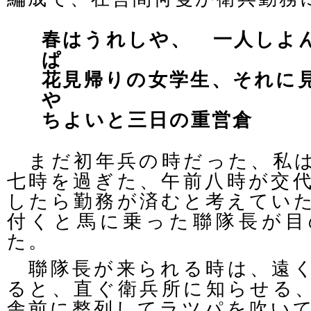
春はうれしや、 一人しよ
ぱ
花見帰りの女学生、それに
や
ちよいと三日の重営倉
まだ初年兵の時だった、私は
七時を過ぎた、午前八時が交
したら勤務が済むと考えてい
付くと馬に乗った聯隊長が目
た。
聯隊長が来られる時は、遠く
ると、直ぐ衛兵所に知らせる
舎前に整列してラツパを吹い