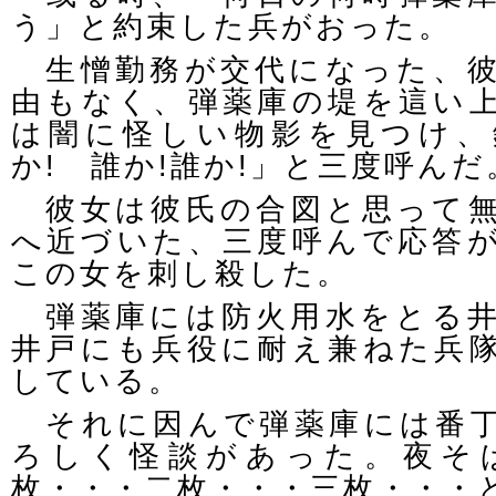
う」と約束した兵がおった。
生憎勤務が交代になった、彼
由もなく、弾薬庫の堤を這い
は闇に怪しい物影を見つけ、
か! 誰か!誰か!」と三度呼んだ
彼女は彼氏の合図と思って無
へ近づいた、三度呼んで応答
この女を刺し殺した。
弾薬庫には防火用水をとる井
井戸にも兵役に耐え兼ねた兵
している。
それに因んで弾薬庫には番丁
ろしく怪談があった。夜そ
枚・・・二枚・・・三枚・・・