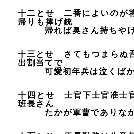
十二とせ 二番によいのが
帰りも捧げ銃
帰れば奥さん持ちやげ
十三とせ さてもつまらぬ
出割当てで
可愛初年兵は泣くばか
十四とせ 士官下士官准士
班長さん
たかが軍曹でありなが