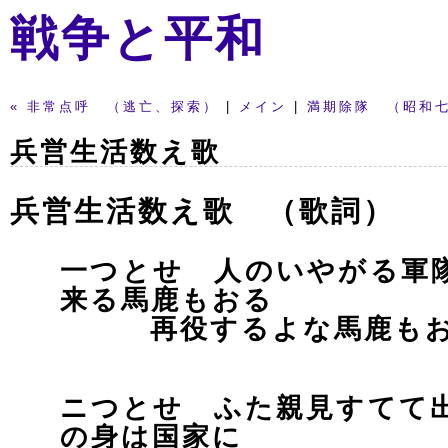
戦争と平和
« 非常点呼 （逃亡、探索）
|
メイン
|
満期除隊 （昭和七
兵営生活数え歌
兵営生活数え歌 （歌詞）
一つとせ 人のいやがる軍
来る馬鹿もおる
再役するよな馬鹿もお
ニつとせ ふた親見すてて
の身は国家に