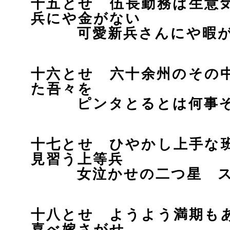
十五とせ 伍長勤務は生意
兵にや金がない
可愛新兵さんにや暇が
十六とせ 六十余州のその
た吾々を
ピンタとるとは何事ぞ
十七とせ ひやかし上手な
見習う上等兵
女泣かせの二つ星 ス
十八とせ ようよう満期も
喜べ嫁さがせ