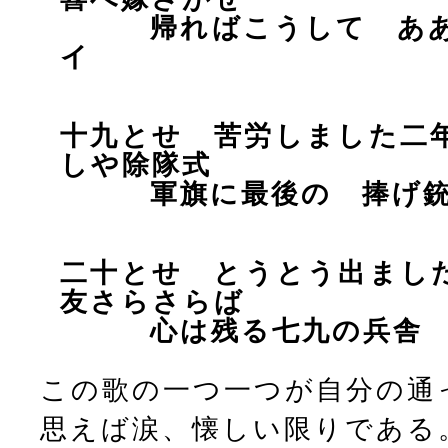
帰ればこうして ああ
イ
十九とせ 苦労しました二
しや除隊式
軍旗に最後の 捧げ銃
二十とせ とうとう出まし
友さらさらば
心は残る七九の兵舎 
この歌の一つ一つが自分の通
思えば涙、懐しい限りである