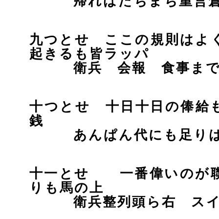
帰ればたちまち重営倉
九つとせ ここの規則はよ
起きるも皆ラッパ
衛兵 会報 食事まで
十つとせ 十日十日の俸給
銭
あんぱん代にも足りは
十一とせ 一番偉いのが
りも馬の上
衛兵整列頭ら右 スイ