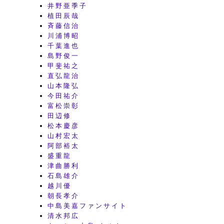
井野亜季子
植田辰哉
斉藤信治
川浦博昭
千葉進也
島野俊一
甲斐祐之
直弘龍治
山本隆弘
今田祐介
富松崇彰
田辺修
松本慶彦
山村宏太
阿部裕太
盛重龍
津曲勝利
石島雄介
越川優
朝長孝介
中島美嘉ファンサイト
清水邦広