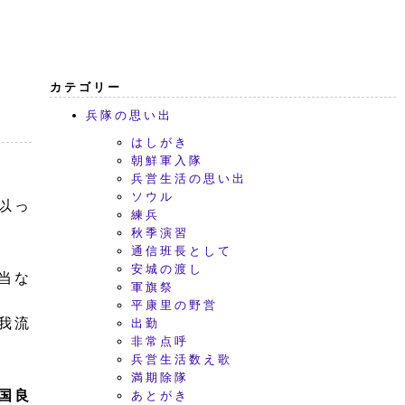
カテゴリー
兵隊の思い出
はしがき
朝鮮軍入隊
兵営生活の思い出
ソウル
以っ
練兵
秋季演習
通信班長として
安城の渡し
当な
軍旗祭
平康里の野営
我流
出勤
非常点呼
兵営生活数え歌
満期除隊
国良
あとがき