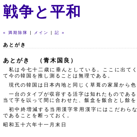
戦争と平和
« 満期除隊
|
メイン
|
記 »
あとがき
あとがき （青木国良）
私は今七十二歳に垂んとしている。ここに出てく
て今の韓国を推し測ることは無理である。
現代の韓国は日本内地と同じく草葺の家屋から色
一台のタイプが収容する活字は知れたものである
当て字を以って間に合わせた、飯盒を飯合とし餘を
初中終増減する当用漢字常用漢字にはこだわらな
であることを断っておく。
昭和五十六年十一月末日