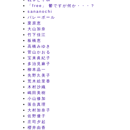
「free」 鬱ですが何か・・・？
sananochi
バレーボール
栗原恵
大山加奈
竹下佳江
板橋恵
高橋みゆき
菅山かおる
宝来眞紀子
多治見麻子
柳本晶一
先野久美子
荒木絵里香
木村沙織
嶋田美樹
小山修加
落合真理
大村加奈子
佐野優子
庄司夕起
櫻井由香