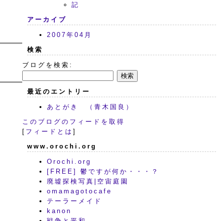
記
アーカイブ
2007年04月
検索
ブログを検索:
最近のエントリー
あとがき （青木国良）
このブログのフィードを取得
[
フィードとは
]
www.orochi.org
Orochi.org
[FREE] 鬱ですが何か・・・？
廃墟探検写真|空宙庭園
omamagotocafe
テーラーメイド
kanon
戦争と平和