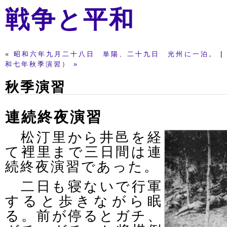
戦争と平和
« 昭和六年九月二十八日 単陽、二十九日 光州に一泊。
|
和七年秋季演習） »
秋季演習
連続終夜演習
松汀里から井邑を経
て裡里まで三日間は連
続終夜演習であった。
二日も寝ないで行軍
すると歩きながら眠
る。前が停るとガチ、