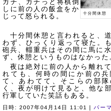
ガチ、ガチっと将棋倒
しに前の人の飯盒をか
十分間休憩
じって怒られる。
十分間休憩と言われると、道
わず、ひっくり返って寝た。
砲兵、輜重兵はその間に馬に
ず、休憩というものはなかった
夜は絶対に前の人から離れて
れても、何時の間にか前の兵
て、あわてて、そこらの部隊
く、夜が明けて見ると、他な
行軍していた笑話もある。
日時: 2007年04月14日 11:01
|
パー